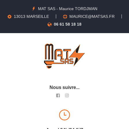
MAT SAS - Maurice TORDJMAN
13013 MARSEILLE
MAURICE@MATSAS.FR
06 61 58 18 18
Nous suivre...