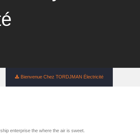
té
Bienvenue Chez TORDJMAN Électricité
ship enterprise the where the air is sweet.