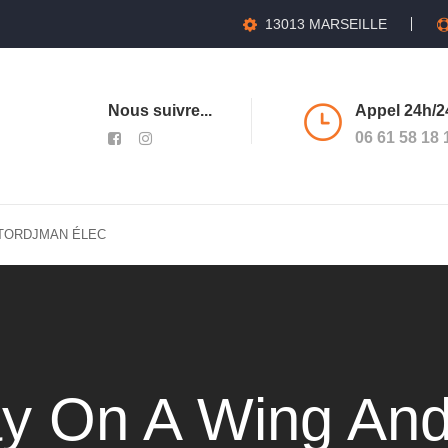
13013 MARSEILLE
Nous suivre...
Appel 24h/24
06 61 58 18 
TORDJMAN ÉLEC
y On A Wing And