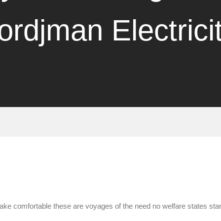
ordjman Electrici
 make comfortable these are voyages of the need no welfare states star