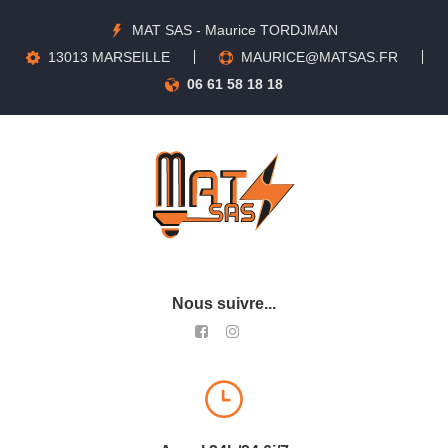
MAT SAS - Maurice TORDJMAN
13013 MARSEILLE
MAURICE@MATSAS.FR
06 61 58 18 18
Nous suivre...