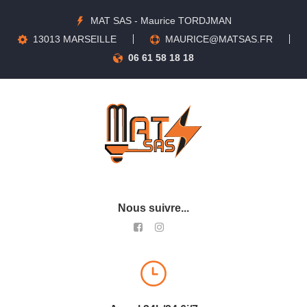
MAT SAS - Maurice TORDJMAN
13013 MARSEILLE
MAURICE@MATSAS.FR
06 61 58 18 18
Nous suivre...