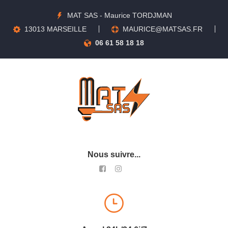
MAT SAS - Maurice TORDJMAN
13013 MARSEILLE
MAURICE@MATSAS.FR
06 61 58 18 18
Nous suivre...